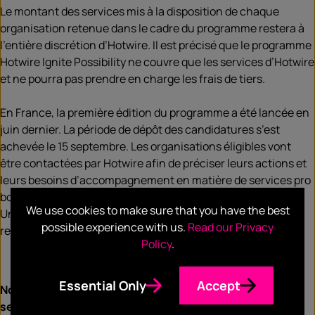
Le montant des services mis à la disposition de chaque
organisation retenue dans le cadre du programme restera à
l’entière discrétion d’Hotwire. Il est précisé que le programme
Hotwire Ignite Possibility ne couvre que les services d’Hotwire
et ne pourra pas prendre en charge les frais de tiers.
En France, la première édition du programme a été lancée en
juin dernier. La période de dépôt des candidatures s’est
achevée le 15 septembre. Les organisations éligibles vont
être contactées par Hotwire afin de préciser leurs actions et
leurs besoins d’accompagnement en matière de services pro
bono de communication, relations publiques et marketing.
We use cookies to make sure that you have the best
Un jury interne à Hotwire sélectionnera le(s) projet(s)
possible experience with us.
Read our Privacy
retenu(s) fin novembre 2021.
Policy
.
Essential Only
Accept
Nous vous donnons donc rendez-vous dans quelques
semaines pour connaître le(s) lauréat(s) de cette